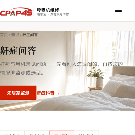
呼吸机维修
瑞思迈 · 费雪派克 专修
首页
/
知识
/
鼾症问答
鼾症问答
打鼾与用机常见问题——先看别人怎么问的，再按您的
情况聊监测或选型。
先居家监测
鼾症科普 →