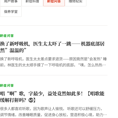
用户故事
鼾症科普
鼾症问答
维修纪实
保养学堂
鼾症问答
换了新呼吸机，医生太太吓了一跳——机器底部居
然”温温的”
换了新呼吸机，医生太太差点要求退货——原因竟然是"会发热" 睡
前，林医生的太太顺手摸了一下呼吸机的底部。 "咦，怎么热热
的？" 她皱了皱眉，又摸了几下，越想越不对劲。"老公，这机
器…
鼾症问答
唱“啊”歌，字最少，益处竟然如此多！【唱歌能
缓解打鼾吗？⑤】
很多人都喜欢听歌，因为歌声让人愉悦。 听歌还可以舒缓压力，
调节情绪，改善睡眠质量，促进身心放松，营造积极心境，助力健