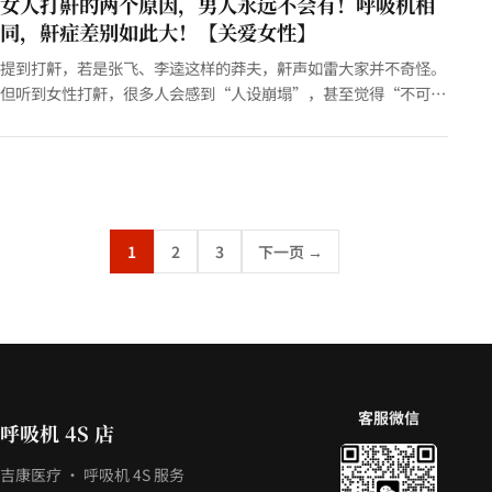
女人打鼾的两个原因，男人永远不会有！呼吸机相
同，鼾症差别如此大！【关爱女性】
提到打鼾，若是张飞、李逵这样的莽夫，鼾声如雷大家并不奇怪。
但听到女性打鼾，很多人会感到“人设崩塌”，甚至觉得“不可思
议”。 因为很多人潜意识里，女性是“安静、优雅”的，打鼾似
乎与…
1
2
3
下一页 →
客服微信
呼吸机 4S 店
吉康医疗 · 呼吸机 4S 服务