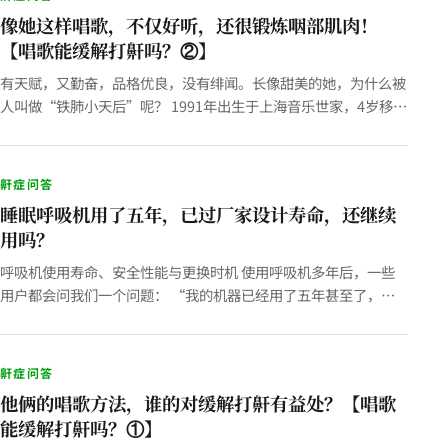
像她这样唱歌，不仅好听，还很锻炼咽部肌肉！
【唱歌能缓解打鼾吗？②】
有天赋，又勤奋，品格优良，没有绯闻。长像甜美的她，为什么被
人叫做“铁肺小天后”呢？ 1991年出生于上海音乐世家，4岁移居
香港，自幼接触音乐，5岁开始尝试作曲填词，13岁获英国皇家…
鼾症问答
睡眠呼吸机用了五年，已过厂家设计寿命，还继续
用吗？
呼吸机使用寿命、安全性能与更换时机 使用呼吸机多年后，一些
用户都会问我们一个问题： “我的机器已经用了五年甚至了，还
能继续用吗？要不要换一台新的？” 最近到店保养机器的颜先
生，20…
鼾症问答
他俩的唱歌方法，谁的对缓解打鼾有益处？【唱歌
能缓解打鼾吗？①】