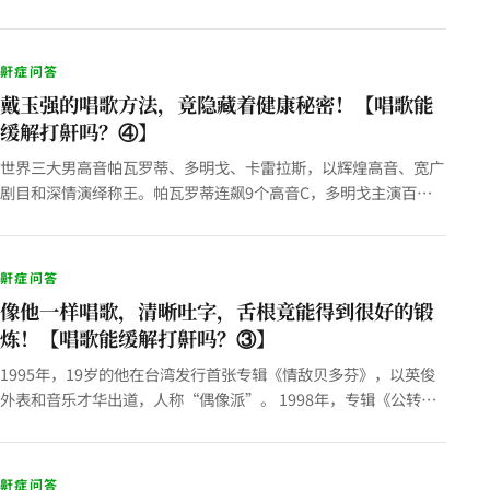
康生活。 殊不知，唱歌也有诸多好处。 唱歌能增强心肺功能，促
进血…
鼾症问答
戴玉强的唱歌方法，竟隐藏着健康秘密！【唱歌能
缓解打鼾吗？④】
世界三大男高音帕瓦罗蒂、多明戈、卡雷拉斯，以辉煌高音、宽广
剧目和深情演绎称王。帕瓦罗蒂连飙9个高音C，多明戈主演百部
歌剧、唱片百种，卡雷拉斯以天鹅绒音色征服全球，三人联手将歌
剧推向…
鼾症问答
像他一样唱歌，清晰吐字，舌根竟能得到很好的锻
炼！【唱歌能缓解打鼾吗？③】
1995年，19岁的他在台湾发行首张专辑《情敌贝多芬》，以英俊
外表和音乐才华出道，人称“偶像派”。 1998年，专辑《公转自
转》中，他包办大部分作曲、编曲及制作，将R&B曲…
鼾症问答