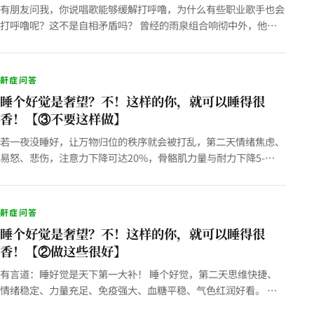
有朋友问我，你说唱歌能够缓解打呼噜，为什么有些职业歌手也会
打呼噜呢？这不是自相矛盾吗？ 曾经的雨泉组合响彻中外，他们
身上那股阳光、健康、自由、真诚的气质，几乎成了整整一代年轻
人对“…
鼾症问答
睡个好觉是奢望？不！这样的你，就可以睡得很
香！【③不要这样做】
若一夜没睡好，让万物归位的秩序就会被打乱，第二天情绪焦虑、
易怒、悲伤，注意力下降可达20%，骨骼肌力量与耐力下降5-
20%，心肺效率下降 5-10%，神经-肌肉控制下降10~30%…
鼾症问答
睡个好觉是奢望？不！这样的你，就可以睡得很
香！【②做这些很好】
有言道：睡好觉是天下第一大补！ 睡个好觉，第二天思维快捷、
情绪稳定、力量充足、免疫强大、血糖平稳、气色红润好看。 那
怎样做，可以拥有好的睡眠呢？养成这些好的习惯，应该可以。