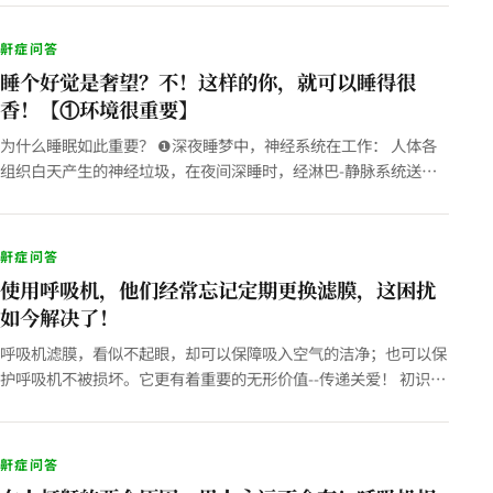
洗个舒…
鼾症问答
睡个好觉是奢望？不！这样的你，就可以睡得很
香！【①环境很重要】
为什么睡眠如此重要？ ❶深夜睡梦中，神经系统在工作： 人体各
组织白天产生的神经垃圾，在夜间深睡时，经淋巴-静脉系统送到
肝脏分解并最终清除； 同时，海马体把白天把感官接触到的信息
(人…
鼾症问答
使用呼吸机，他们经常忘记定期更换滤膜，这困扰
如今解决了！
呼吸机滤膜，看似不起眼，却可以保障吸入空气的洁净；也可以保
护呼吸机不被损坏。它更有着重要的无形价值--传递关爱！ 初识国
产滤膜 2010年夏天，我去上海拜访多年的老友程总。为方便服…
鼾症问答