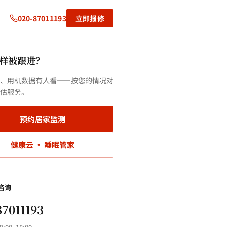
020-87011193
立即报修
样被跟进？
、用机数据有人看——按您的情况对
估服务。
预约居家监测
健康云 · 睡眠管家
咨询
87011193