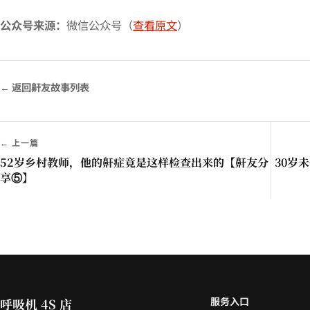
公众号来源：
微信公众号（
查看原文
）
← 返回鼾友故事列表
← 上一篇
52岁乡村教师，他的鼾症竟是这样检查出来的【鼾友分
30岁
享⑤】
服务入口
呼吸机 4S 店