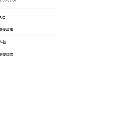
00–18:00
入口
鼾友故事
科普
需要维修