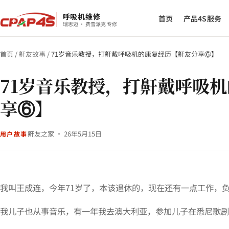
呼吸机维修
首页
产品4S服务
瑞思迈 · 费雪派克 专修
首页
/
鼾友故事
/
71岁音乐教授，打鼾戴呼吸机的康复经历【鼾友分享⑥】
71岁音乐教授，打鼾戴呼吸
享⑥】
鼾友之家 · 26年5月15日
用户故事
我叫王成连，今年71岁了，本该退休的，现在还有一点工作，
我儿子也从事音乐，有一年我去澳大利亚，参加儿子在悉尼歌剧