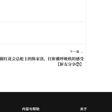
下一篇 →
未做红花会总舵主的陈家洛，打鼾戴呼吸机的感受
【鼾友分享⑦】
内容与帮助
关于