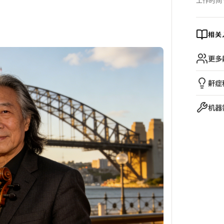
工作时间 9:
相关
更多
鼾症
机器