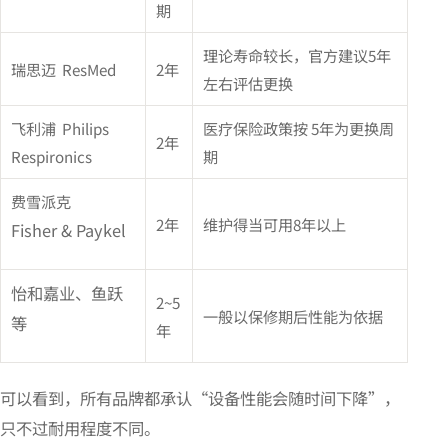
期
理论寿命较长，官方建议5年
瑞思迈 ResMed
2年
左右评估更换
飞利浦 Philips
医疗保险政策按 5年为更换周
2年
Respironics
期
费雪派克
2年
维护得当可用8年以上
Fisher & Paykel
怡和嘉业、鱼跃
2~5
一般以保修期后性能为依据
等
年
可以看到，所有品牌都承认“设备性能会随时间下降”，
只不过耐用程度不同。