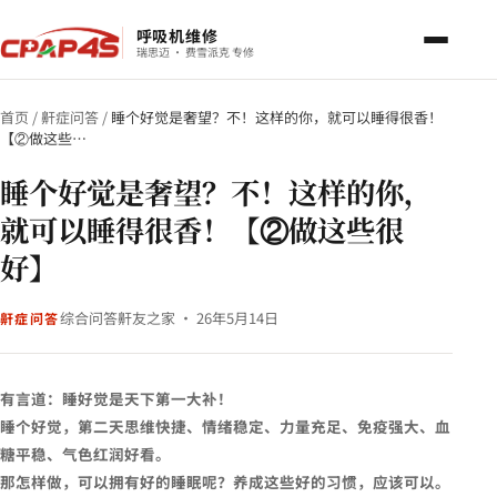
呼吸机维修
瑞思迈 · 费雪派克 专修
首页
/
鼾症问答
/
睡个好觉是奢望？不！这样的你，就可以睡得很香！
【②做这些…
睡个好觉是奢望？不！这样的你，
就可以睡得很香！【②做这些很
好】
综合问答
鼾友之家 · 26年5月14日
鼾症问答
有言道：睡好觉是天下第一大补！
睡个好觉，第二天思维快捷、情绪稳定、力量充足、免疫强大、血
糖平稳、气色红润好看。
那怎样做，可以拥有好的睡眠呢？养成这些好的习惯，应该可以。