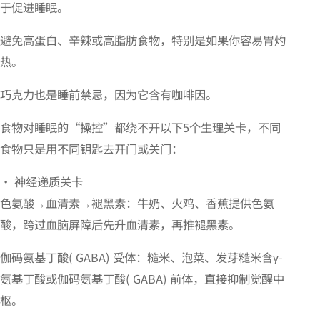
于促进睡眠。
避免高蛋白、辛辣或高脂肪食物，特别是如果你容易胃灼
热。
巧克力也是睡前禁忌，因为它含有咖啡因。
食物对睡眠的“操控”都绕不开以下5个生理关卡，不同
食物只是用不同钥匙去开门或关门：
• 神经递质关卡
色氨酸→血清素→褪黑素：牛奶、火鸡、香蕉提供色氨
酸，跨过血脑屏障后先升血清素，再推褪黑素。
伽码氨基丁酸( GABA) 受体：糙米、泡菜、发芽糙米含γ-
氨基丁酸或伽码氨基丁酸( GABA) 前体，直接抑制觉醒中
枢。