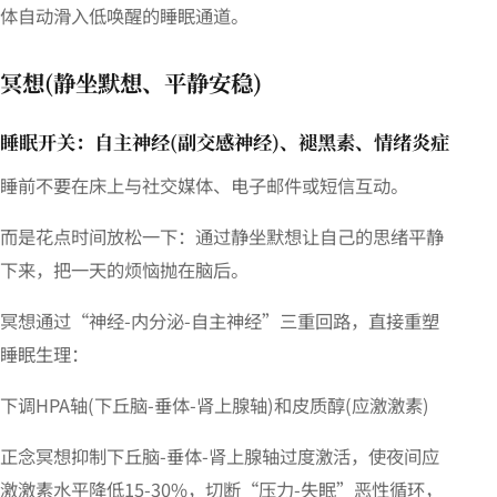
体自动滑入低唤醒的睡眠通道。
冥想(静坐默想、平静安稳)
睡眠开关：自主神经(副交感神经)、褪黑素、情绪炎症
睡前不要在床上与社交媒体、电子邮件或短信互动。
而是花点时间放松一下：通过静坐默想让自己的思绪平静
下来，把一天的烦恼抛在脑后。
冥想通过“神经-内分泌-自主神经”三重回路，直接重塑
睡眠生理：
下调HPA轴(下丘脑-垂体-肾上腺轴)和皮质醇(应激激素)
正念冥想抑制下丘脑-垂体-肾上腺轴过度激活，使夜间应
激激素水平降低15-30%，切断“压力-失眠”恶性循环，