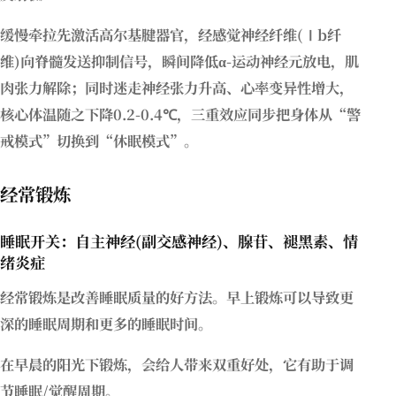
缓慢牵拉先激活高尔基腱器官，经感觉神经纤维(Ⅰb纤
维)向脊髓发送抑制信号，瞬间降低α-运动神经元放电，肌
肉张力解除；同时迷走神经张力升高、心率变异性增大，
核心体温随之下降0.2-0.4℃，三重效应同步把身体从“警
戒模式”切换到“休眠模式”。
经常锻炼
睡眠开关：自主神经(副交感神经)、腺苷、褪黑素、情
绪炎症
经常锻炼是改善睡眠质量的好方法。早上锻炼可以导致更
深的睡眠周期和更多的睡眠时间。
在早晨的阳光下锻炼，会给人带来双重好处，它有助于调
节睡眠/觉醒周期。