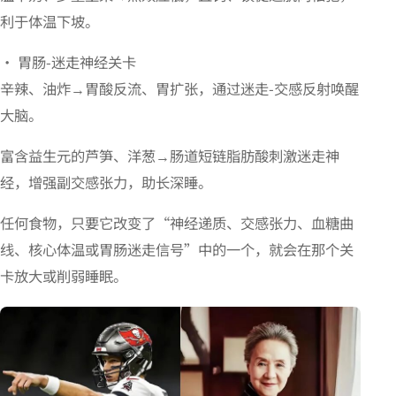
利于体温下坡。
• 胃肠-迷走神经关卡
辛辣、油炸→胃酸反流、胃扩张，通过迷走-交感反射唤醒
大脑。
富含益生元的芦笋、洋葱→肠道短链脂肪酸刺激迷走神
经，增强副交感张力，助长深睡。
任何食物，只要它改变了“神经递质、交感张力、血糖曲
线、核心体温或胃肠迷走信号”中的一个，就会在那个关
卡放大或削弱睡眠。