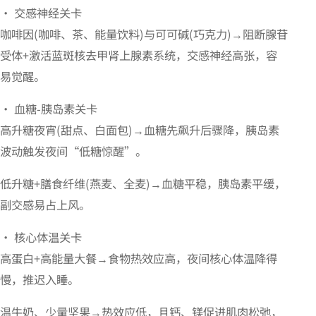
• 交感神经关卡
咖啡因(咖啡、茶、能量饮料)与可可碱(巧克力)→阻断腺苷
受体+激活蓝斑核去甲肾上腺素系统，交感神经高张，容
易觉醒。
• 血糖-胰岛素关卡
高升糖夜宵(甜点、白面包)→血糖先飙升后骤降，胰岛素
波动触发夜间“低糖惊醒”。
低升糖+膳食纤维(燕麦、全麦)→血糖平稳，胰岛素平缓，
副交感易占上风。
• 核心体温关卡
高蛋白+高能量大餐→食物热效应高，夜间核心体温降得
慢，推迟入睡。
温牛奶、少量坚果→热效应低，且钙、镁促进肌肉松弛，