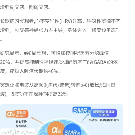
增强副交感、削弱交感。
长期练习冥想者,心率变异性(HRV)升高，呼吸性窦律不齐
增强，副交感神经张力占主导，身体进入“修复预备态”
。
研究显示，经8周冥想，可增加夜间褪黑素分泌峰值
20%，并提高抑制性神经递质伽码氨基丁酸(GABA)的浓
度，缩短入睡潜伏期约40% 。
冥想让脑电波从高频β(焦虑/警觉)转向α-θ(放松/浅睡过
渡)，δ波功率在深睡期提高22%。