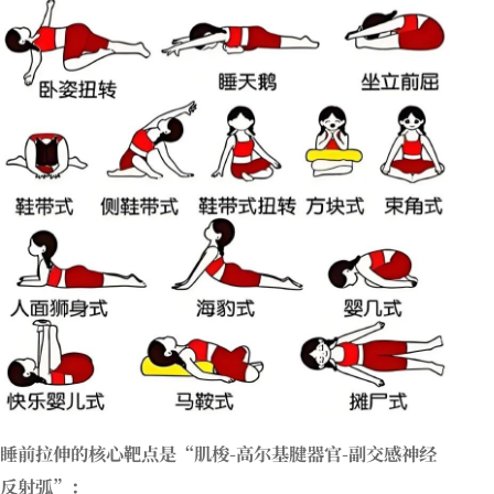
睡前拉伸的核心靶点是“肌梭-高尔基腱器官-副交感神经
反射弧”：